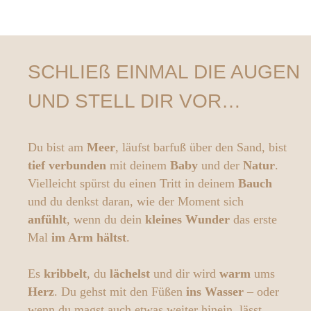
SCHLIEß EINMAL DIE AUGEN
UND STELL DIR VOR…
Du bist am
Meer
, läufst barfuß über den Sand, bist
tief verbunden
mit deinem
Baby
und der
Natur
.
Vielleicht spürst du einen Tritt in deinem
Bauch
und du denkst daran, wie der Moment sich
anfühlt
, wenn du dein
kleines Wunder
das erste
Mal
im Arm hältst
.
Es
kribbelt
, du
lächelst
und dir wird
warm
ums
Herz
. Du gehst mit den Füßen
ins Wasser
– oder
wenn du magst auch etwas weiter hinein, lässt