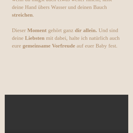
deine Hand übers Wasser und deinen Bauch
streichen
.
Dieser
Moment
gehört ganz
dir allein.
Und sind
deine
Liebsten
mit dabei, halte ich natürlich auch
eure
gemeinsame
Vorfreude
auf euer Baby fest.